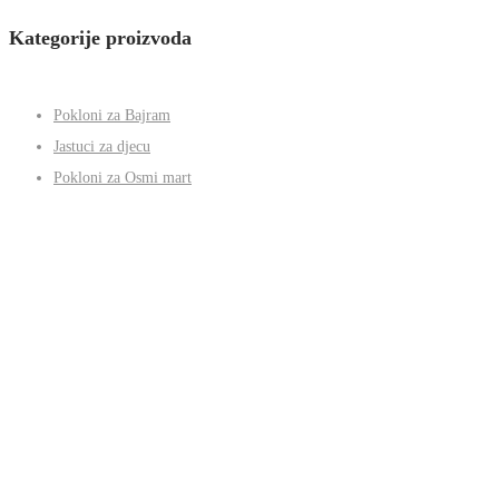
Kategorije proizvoda
Pokloni za Bajram
Jastuci za djecu
Pokloni za Osmi mart
Krigle
Pokloni za Dan zaljubljenih
Sportske boce
Kućni ljubimci
Pokloni za parove
Šaljivi donji veš
Najpopularniji
Poklon za djevojku
Pokloni od drveta
Svi pokloni