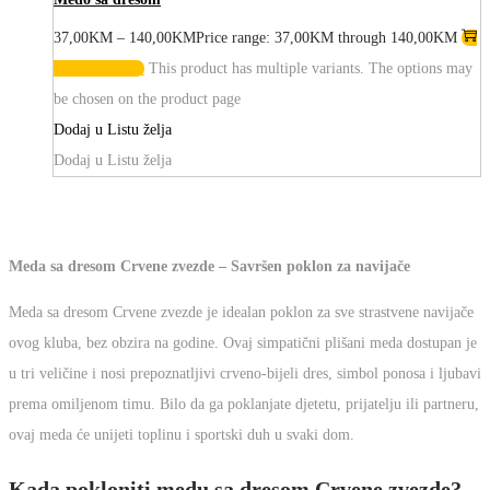
37,00
KM
–
140,00
KM
Price range: 37,00KM through
140,00KM
Odaberi opcije
This product has multiple
variants. The options may be chosen on the product
page
Dodaj u Listu želja
Dodaj u Listu želja
Meda sa dresom Crvene zvezde – Savršen poklon za navijače
Meda sa dresom Crvene zvezde je idealan poklon za sve
strastvene navijače ovog kluba, bez obzira na godine. Ovaj
simpatični plišani meda dostupan je u tri veličine i nosi
prepoznatljivi crveno-bijeli dres, simbol ponosa i ljubavi prema
omiljenom timu. Bilo da ga poklanjate djetetu, prijatelju ili