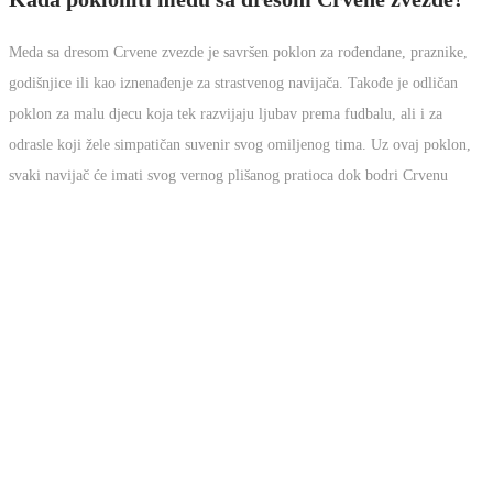
partneru, ovaj meda će unijeti toplinu i sportski duh u svaki
dom.
Kada pokloniti medu sa dresom Crvene
zvezde?
Meda sa dresom Crvene zvezde je savršen poklon za
rođendane, praznike, godišnjice ili kao iznenađenje za
strastvenog navijača. Takođe je odličan poklon za malu djecu
koja tek razvijaju ljubav prema fudbalu, ali i za odrasle koji žele
simpatičan suvenir svog omiljenog tima. Uz ovaj poklon, svaki
navijač će imati svog vernog plišanog pratioca dok bodri
Crvenu zvezdu!
Personalizujte svog medu
Na našem sajtu imate mogućnost da potpuno prilagodite